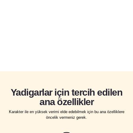
Kamisato Ayato
Yashiro Heyetinden Kamisato Klanının
genç fakat oldukça başarılı lideri.
Kamisato Ayato'nun hikayesi
Yadigarlar için tercih edilen
ana özellikler
Karakter ile en yüksek verimi elde edebilmek için bu ana özelliklere
öncelik vermeniz gerek.