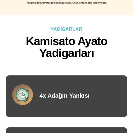
Yadigarlarda bulunması gereken alt özellikler. Önem sırasına göre listelenmiştir.
YADİGARLAR
Kamisato Ayato
Yadigarları
4x Adağın Yankısı