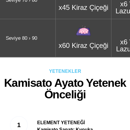
Seviye 70 › 80
x6
x45 Kiraz Çiçeği
Lazu
Seviye 80 › 90
x6
x60 Kiraz Çiçeği
Lazu
YETENEKLER
Kamisato Ayato Yetenek
Önceliği
ELEMENT YETENEĞİ
Kamisato Sanatı: Kyouka