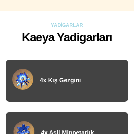
YADİGARLAR
Kaeya Yadigarları
4x Kış Gezgini
4x Asil Minnetarlık