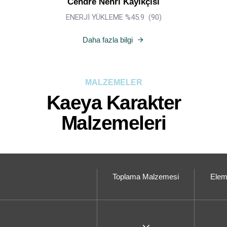
Cendre Nehri Kayıkçısı
ENERJİ YÜKLEME %45.9 (90)
Daha fazla bilgi
MALZEMELER
Kaeya Karakter
Malzemeleri
Toplama Malzemesi
Elem