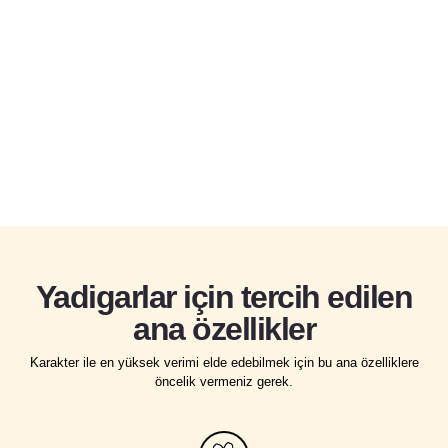
Favonius Şövalyelerinde başarılı bir kılıç ustası ve stratejik
düşünür. Mondstadt'ın ötesinden geldiği söylenir.
Kaeya'nın hikayesi
Yadigarlar için tercih edilen
ana özellikler
Karakter ile en yüksek verimi elde edebilmek için bu ana özelliklere
öncelik vermeniz gerek.