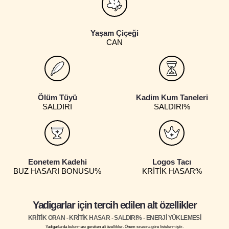
Yaşam Çiçeği
CAN
Ölüm Tüyü
Kadim Kum Taneleri
SALDIRI
SALDIRI%
Eonetem Kadehi
Logos Tacı
BUZ HASARI BONUSU%
KRİTİK HASAR%
Yadigarlar için tercih edilen alt özellikler
KRİTİK ORAN - KRİTİK HASAR - SALDIRI% - ENERJİ YÜKLEMESİ
Yadigarlarda bulunması gereken alt özellikler. Önem sırasına göre listelenmiştir.