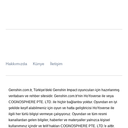
Hakkımızda
Künye
İletişim
Genshin.com.tr, Türkiye'deki Genshin Impact oyuncuları için hazırlanmış
veritabanı ve rehber sitesidir. Genshin.com.tr'nin HoYoverse ile veya
COGNOSPHERE PTE. LTD. ile hiçbir bağlantısı yoktur. Oyundan en iyi
şekilde keyif alabilmeniz için oyun ve hatta geliştiricisi HoYoverse ile
ilgili her türlü bilgiyi vermeye çalışıyoruz. Oyundan ve tüm resmi
kanallardan gelen bilgiler, haberler ve materyaller yalnızca kişisel
kullanımınız içindir ve telif hakları COGNOSPHERE PTE. LTD.'e aittir.