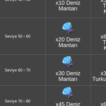
x10 Deniz
T
Mantarı
K
x
Seviye 50 › 60
x20 Deniz
T
Mantarı
K
Seviye 60 › 70
x30 Deniz
x
Mantarı
Turku
Seviye 70 › 80
x45 Deniz
x