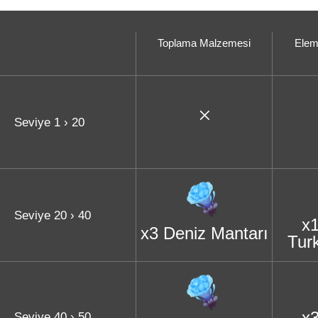
Toplama Malzemesi
Elem
Seviye 1 › 20
Seviye 20 › 40
x
x3 Deniz Mantarı
Tur
x
Seviye 40 › 50