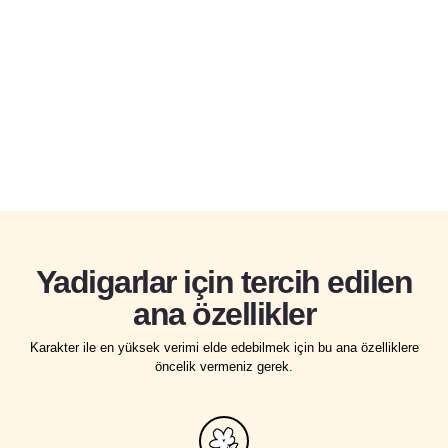
Şu anda Liyue'nin Güneyhaçı Mürettebatında olan
Inazumalı gezgin bir samuray. Nazik ve dizginlenemez bir
doğası var ve kalbinde geçmişin yaralarını taşıyor.
Kaedehara Kazuha'nın hikayesi
Yadigarlar için tercih edilen
ana özellikler
Karakter ile en yüksek verimi elde edebilmek için bu ana özelliklere
öncelik vermeniz gerek.