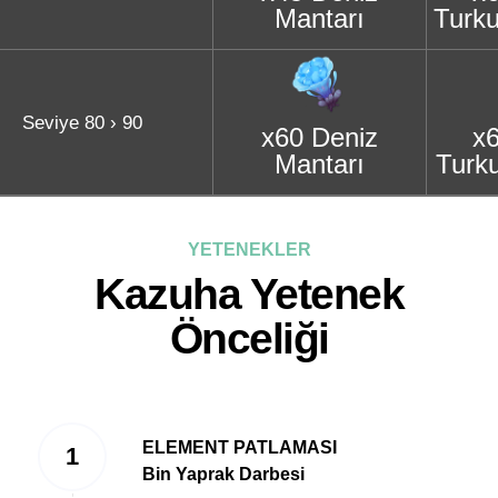
Mantarı
Turku
Seviye 80 › 90
x60 Deniz
x
Mantarı
Turku
YETENEKLER
Kazuha Yetenek
Önceliği
ELEMENT PATLAMASI
Bin Yaprak Darbesi