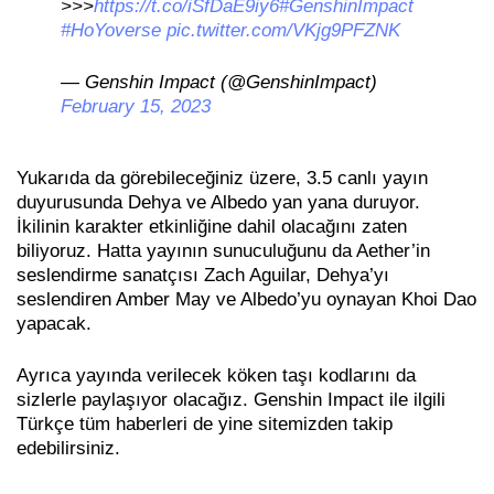
>>>
https://t.co/iSfDaE9iy6
#GenshinImpact
#HoYoverse
pic.twitter.com/VKjg9PFZNK
— Genshin Impact (@GenshinImpact)
February 15, 2023
Yukarıda da görebileceğiniz üzere, 3.5 canlı yayın
duyurusunda Dehya ve Albedo yan yana duruyor.
İkilinin karakter etkinliğine dahil olacağını zaten
biliyoruz. Hatta yayının sunuculuğunu da Aether’in
seslendirme sanatçısı Zach Aguilar, Dehya’yı
seslendiren Amber May ve Albedo’yu oynayan Khoi Dao
yapacak.
Ayrıca yayında verilecek köken taşı kodlarını da
sizlerle paylaşıyor olacağız. Genshin Impact ile ilgili
Türkçe tüm haberleri de yine sitemizden takip
edebilirsiniz.