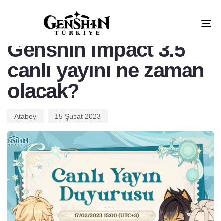
PUBLISHED
Author
Published
IN:
on:
Tog
GÜNCELLEMELER
nav
Genshin Impact 3.5
canlı yayını ne zaman
olacak?
Atabeyi
15 Şubat 2023