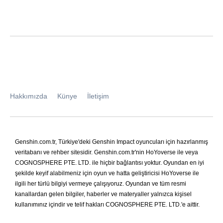
Hakkımızda
Künye
İletişim
Genshin.com.tr, Türkiye'deki Genshin Impact oyuncuları için hazırlanmış
veritabanı ve rehber sitesidir. Genshin.com.tr'nin HoYoverse ile veya
COGNOSPHERE PTE. LTD. ile hiçbir bağlantısı yoktur. Oyundan en iyi
şekilde keyif alabilmeniz için oyun ve hatta geliştiricisi HoYoverse ile
ilgili her türlü bilgiyi vermeye çalışıyoruz. Oyundan ve tüm resmi
kanallardan gelen bilgiler, haberler ve materyaller yalnızca kişisel
kullanımınız içindir ve telif hakları COGNOSPHERE PTE. LTD.'e aittir.