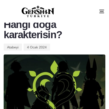
PUBLISHED
Author
Published
IN:
on:
Tog
TEST
nav
Hangi doğa
karakterisin?
Atabeyi
4 Ocak 2024